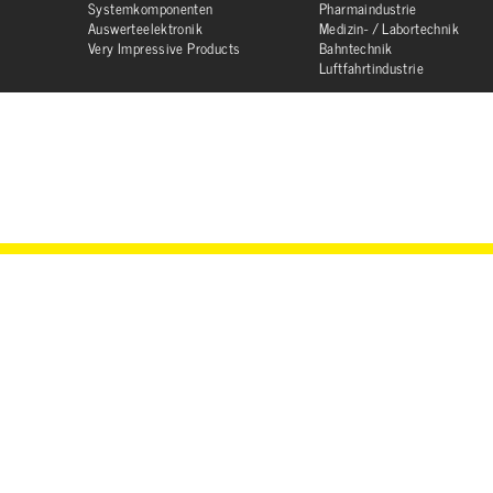
Systemkomponenten
Pharmaindustrie
Auswerteelektronik
Medizin- / Labortechnik
Very Impressive Products
Bahntechnik
Luftfahrtindustrie