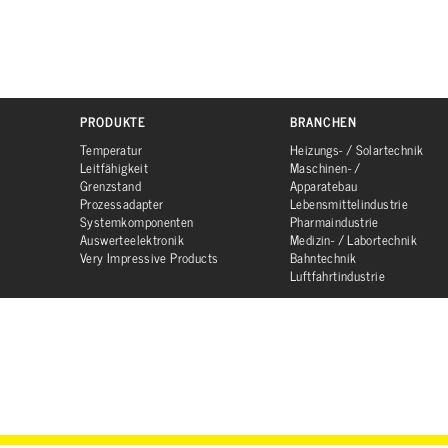
PRODUKTE
BRANCHEN
Temperatur
Heizungs- / Solartechnik
Leitfähigkeit
Maschinen- /
Grenzstand
Apparatebau
Prozessadapter
Lebensmittelindustrie
Systemkomponenten
Pharmaindustrie
Auswerteelektronik
Medizin- / Labortechnik
Very Impressive Products
Bahntechnik
Luftfahrtindustrie